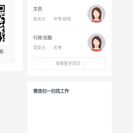
文员
张女士
·
中专/技校
行政/后勤
范女士
·
大专
息
查看更多简历
微信扫一扫找工作