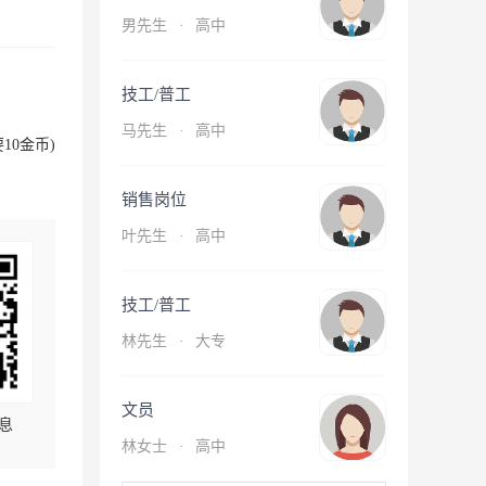
男先生
·
高中
技工/普工
马先生
·
高中
10金币)
销售岗位
叶先生
·
高中
技工/普工
林先生
·
大专
文员
息
林女士
·
高中