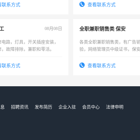
看联系方式
查看联系方式
工
08月08日
全职兼职销售类 保安
修电路，灯具，开关插座安装，
各类全职兼职销售类，有广告
修，故障排除，兼职和零活。
验，网络管理员中级证书，保
队长，形象岗或幼儿园保安，
有高低压电工证和十几年工作
看联系方式
查看联系方式
信息
招聘资讯
发布简历
企业入驻
会员中心
法律申明
们