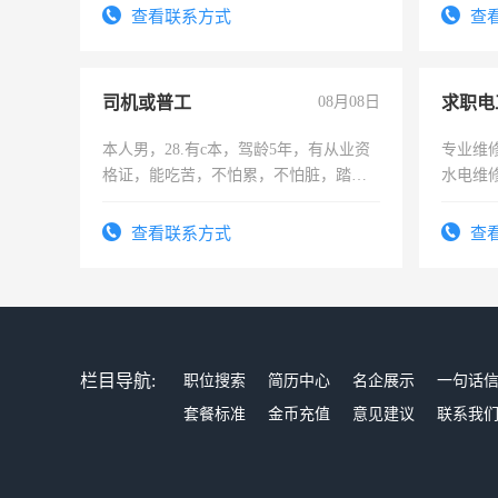
查看联系方式
查
司机或普工
08月08日
求职电
本人男，28.有c本，驾龄5年，有从业资
专业维
格证，能吃苦，不怕累，不怕脏，踏
水电维
实，需求稳定工作一份，保险不干
查看联系方式
查
栏目导航:
职位搜索
简历中心
名企展示
一句话
套餐标准
金币充值
意见建议
联系我