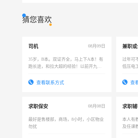
猜您喜欢
司机
08月09日
35岁，B本。双证齐全，马上下A本！有
过年可
跑长途，和拉大超的经验！以前开九米
低压电
六，渣土车
查看联系方式
查
求职保安
08月08日
求职辅
最好是售楼部，商场，8小时，小区物业
本人有
勿扰
及任课
师，求