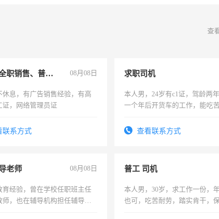
查
兼职或全职销售、普工、维修
08月08日
求职司机
不休息，有广告销售经验，有高
本人男，24岁有c1证，驾龄两
工证，网络管理员证
一个年后开货车的工作，能吃
加班。
看联系方式
查看联系方式
导老师
08月08日
普工 司机
教育经验，曾在学校任职班主任
本人男，30岁，求工作一份，
教师，也在辅导机构担任辅导教
也可，吃苦耐劳，踏实肯干，
周一至周五辅导老师的工作
勿扰